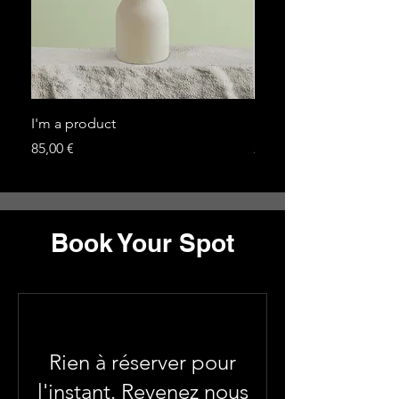
I'm a product
I'm a product
Prix
Prix
85,00 €
20,00 €
Book Your Spot
Rien à réserver pour
l'instant. Revenez nous